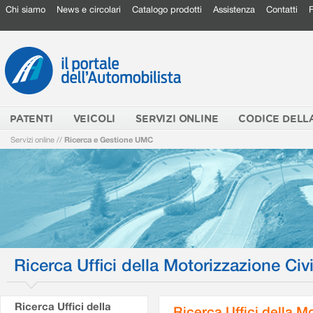
Chi siamo
News e circolari
Catalogo prodotti
Assistenza
Contatti
PATENTI
VEICOLI
SERVIZI ONLINE
CODICE DELL
Servizi online
//
Ricerca e Gestione UMC
Ricerca Uffici della Motorizzazione Civi
Ricerca Uffici della
Ricerca Uffici della M