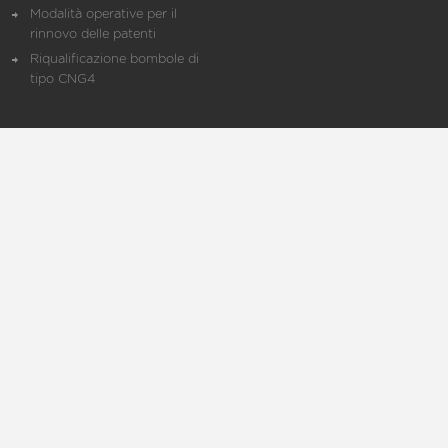
Modalità operative per il
rinnovo delle patenti
Riqualificazione bombole di
tipo CNG4