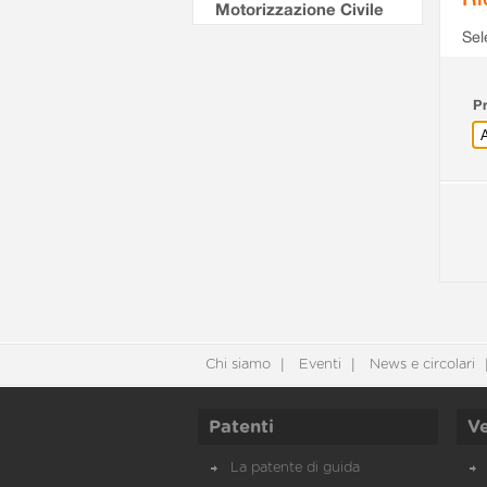
Motorizzazione Civile
Sel
Pr
Chi siamo
Eventi
News e circolari
Patenti
Ve
La patente di guida