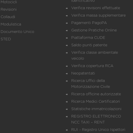
identificativo
Motocicli
Verifica revisioni effettuate
Revisioni
Verifica massa supplementare
Collaudi
Pagamenti PagoPA
Modulistica
Gestione Pratiche Online
Documento Unico
Piattaforma CUDE
STED
Saldo punti patente
Verifica classe ambientale
veicolo
Verifica copertura RCA
Neopatentati
Ricerca Uffici della
Motorizzazione Civile
Ricerca officine autorizzate
Ricerca Medici Certificatori
Statistiche immatricolazioni
REGISTRO ELETTRONICO
NCC TAXI – RENT
RUI - Registro Unico Ispettori