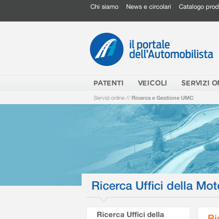
Chi siamo
News e circolari
Catalogo prod
PATENTI
VEICOLI
SERVIZI O
Servizi online
//
Ricerca e Gestione UMC
Ricerca Uffici della Mot
Ricerca Uffici della
Ri