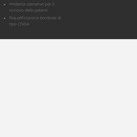
Modalità operative per il
rinnovo delle patenti
Riqualificazione bombole di
tipo CNG4