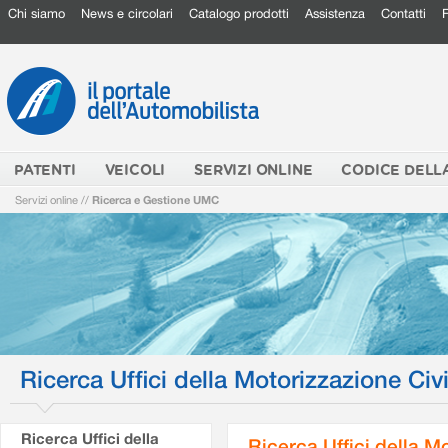
Chi siamo
News e circolari
Catalogo prodotti
Assistenza
Contatti
PATENTI
VEICOLI
SERVIZI ONLINE
CODICE DELL
Servizi online
//
Ricerca e Gestione UMC
Ricerca Uffici della Motorizzazione Civi
Ricerca Uffici della
Ricerca Uffici della M