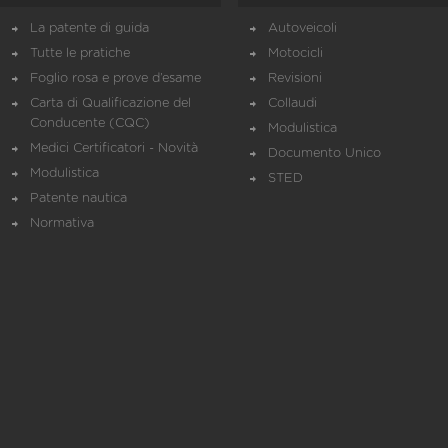
La patente di guida
Autoveicoli
Tutte le pratiche
Motocicli
Foglio rosa e prove d’esame
Revisioni
Carta di Qualificazione del
Collaudi
Conducente (CQC)
Modulistica
Medici Certificatori - Novità
Documento Unico
Modulistica
STED
Patente nautica
Normativa