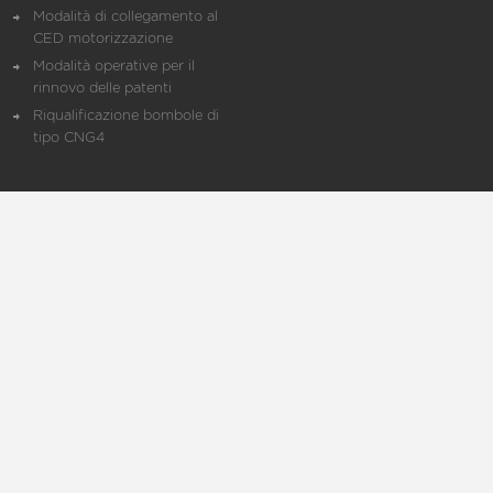
Modalità di collegamento al
CED motorizzazione
Modalità operative per il
rinnovo delle patenti
Riqualificazione bombole di
tipo CNG4