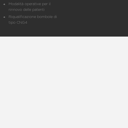
Modalità operative per il
rinnovo delle patenti
Riqualificazione bombole di
tipo CNG4