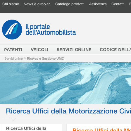
Chi siamo
News e circolari
Catalogo prodotti
Assistenza
Contatti
PATENTI
VEICOLI
SERVIZI ONLINE
CODICE DELL
Servizi online
//
Ricerca e Gestione UMC
Ricerca Uffici della Motorizzazione Civi
Ricerca Uffici della
Ricerca Uffici della M