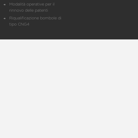
Modalità operative per il
rinnovo delle patenti
Riqualificazione bombole di
tipo CNG4