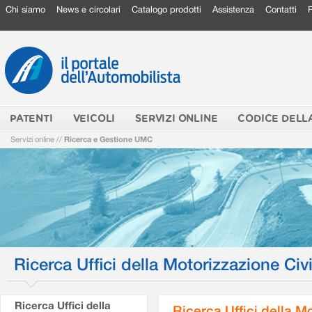
Chi siamo
News e circolari
Catalogo prodotti
Assistenza
Contatti
PATENTI
VEICOLI
SERVIZI ONLINE
CODICE DELL
Servizi online
//
Ricerca e Gestione UMC
Ricerca Uffici della Motorizzazione Civi
Ricerca Uffici della
Ricerca Uffici della M