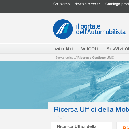
Chi siamo
News e circolari
Catalogo prod
PATENTI
VEICOLI
SERVIZI O
Servizi online
//
Ricerca e Gestione UMC
Ricerca Uffici della Mot
Ricerca Uffici della
Ri