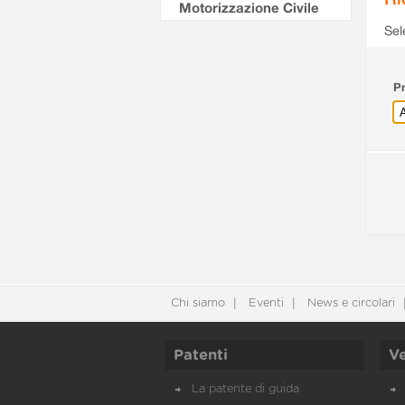
Motorizzazione Civile
Sel
Pr
Chi siamo
Eventi
News e circolari
Patenti
Ve
La patente di guida