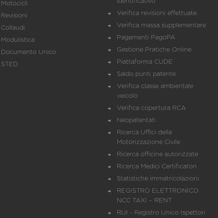
identificativo
Motocicli
Verifica revisioni effettuate
Revisioni
Verifica massa supplementare
Collaudi
Pagamenti PagoPA
Modulistica
Gestione Pratiche Online
Documento Unico
Piattaforma CUDE
STED
Saldo punti patente
Verifica classe ambientale
veicolo
Verifica copertura RCA
Neopatentati
Ricerca Uffici della
Motorizzazione Civile
Ricerca officine autorizzate
Ricerca Medici Certificatori
Statistiche immatricolazioni
REGISTRO ELETTRONICO
NCC TAXI – RENT
RUI - Registro Unico Ispettori