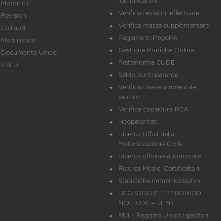
identificativo
Motocicli
Verifica revisioni effettuate
Revisioni
Verifica massa supplementare
Collaudi
Pagamenti PagoPA
Modulistica
Gestione Pratiche Online
Documento Unico
Piattaforma CUDE
STED
Saldo punti patente
Verifica classe ambientale
veicolo
Verifica copertura RCA
Neopatentati
Ricerca Uffici della
Motorizzazione Civile
Ricerca officine autorizzate
Ricerca Medici Certificatori
Statistiche immatricolazioni
REGISTRO ELETTRONICO
NCC TAXI – RENT
RUI - Registro Unico Ispettori