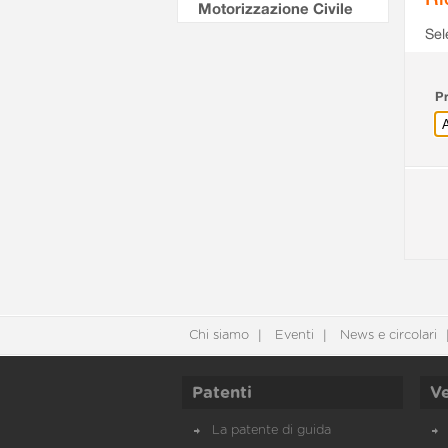
Motorizzazione Civile
Sel
Pr
Chi siamo
Eventi
News e circolari
Patenti
Ve
La patente di guida