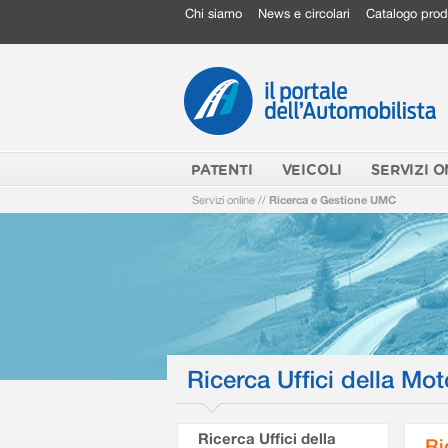
Chi siamo
News e circolari
Catalogo prod
PATENTI
VEICOLI
SERVIZI O
Servizi online
//
Ricerca e Gestione UMC
Ricerca Uffici della Mot
Ricerca Uffici della
Ri