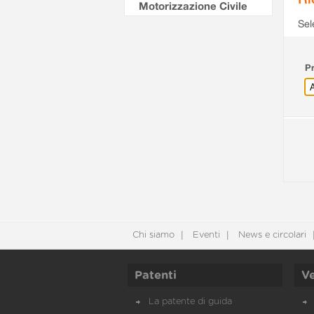
Motorizzazione Civile
Sel
Pr
Chi siamo
Eventi
News e circolari
Patenti
Ve
La patente di guida