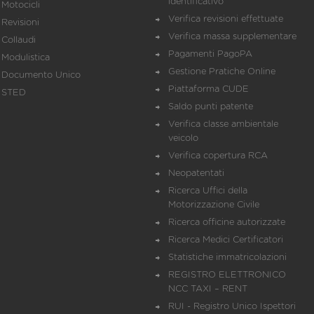
identificativo
Motocicli
Verifica revisioni effettuate
Revisioni
Verifica massa supplementare
Collaudi
Pagamenti PagoPA
Modulistica
Gestione Pratiche Online
Documento Unico
Piattaforma CUDE
STED
Saldo punti patente
Verifica classe ambientale
veicolo
Verifica copertura RCA
Neopatentati
Ricerca Uffici della
Motorizzazione Civile
Ricerca officine autorizzate
Ricerca Medici Certificatori
Statistiche immatricolazioni
REGISTRO ELETTRONICO
NCC TAXI – RENT
RUI - Registro Unico Ispettori