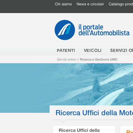
Chi siamo
News e circolari
Catalogo prod
PATENTI
VEICOLI
SERVIZI O
Servizi online
//
Ricerca e Gestione UMC
Ricerca Uffici della Mot
Ricerca Uffici della
Ri