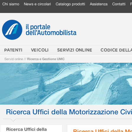
Chi siamo
News e circolari
Catalogo prodotti
Assistenza
Contatti
PATENTI
VEICOLI
SERVIZI ONLINE
CODICE DELL
Servizi online
//
Ricerca e Gestione UMC
Ricerca Uffici della Motorizzazione Civi
Ricerca Uffici della
Ricerca Uffici della M