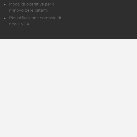
Modalità operative per il
rinnovo delle patenti
Riqualificazione bombole di
tipo CNG4