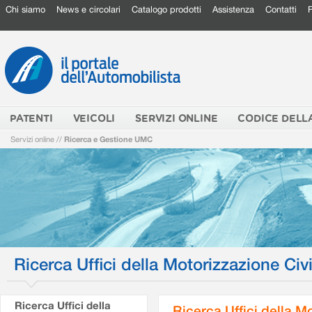
Chi siamo
News e circolari
Catalogo prodotti
Assistenza
Contatti
PATENTI
VEICOLI
SERVIZI ONLINE
CODICE DELL
Servizi online
//
Ricerca e Gestione UMC
Ricerca Uffici della Motorizzazione Civi
Ricerca Uffici della
Ricerca Uffici della M