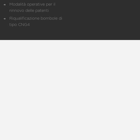
Modalità operative per il
rinnovo delle patenti
Riqualificazione bombole di
tipo CNG4