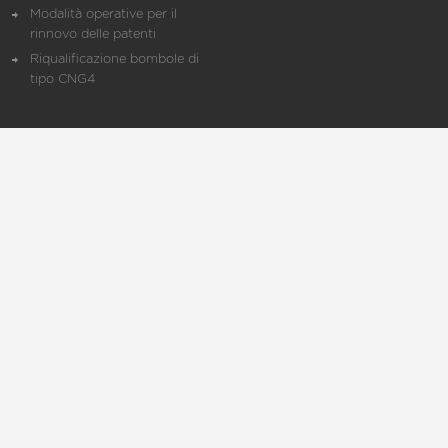
Modalità operative per il
rinnovo delle patenti
Riqualificazione bombole di
tipo CNG4