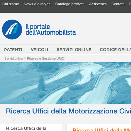
Chi siamo
News e circolari
Catalogo prodotti
Assistenza
Contatti
PATENTI
VEICOLI
SERVIZI ONLINE
CODICE DELL
Servizi online
//
Ricerca e Gestione UMC
Ricerca Uffici della Motorizzazione Civi
Ricerca Uffici della
Ricerca Uffici della M