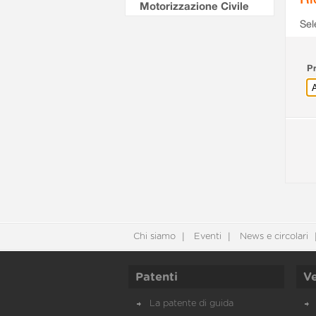
Motorizzazione Civile
Sel
Pr
Chi siamo
Eventi
News e circolari
Patenti
Ve
La patente di guida