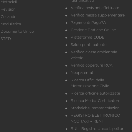
identificativo
Motocicli
Verifica revisioni effettuate
Revisioni
Verifica massa supplementare
Collaudi
Pagamenti PagoPA
Modulistica
Gestione Pratiche Online
Documento Unico
Piattaforma CUDE
STED
Saldo punti patente
Verifica classe ambientale
veicolo
Verifica copertura RCA
Neopatentati
Ricerca Uffici della
Motorizzazione Civile
Ricerca officine autorizzate
Ricerca Medici Certificatori
Statistiche immatricolazioni
REGISTRO ELETTRONICO
NCC TAXI – RENT
RUI - Registro Unico Ispettori