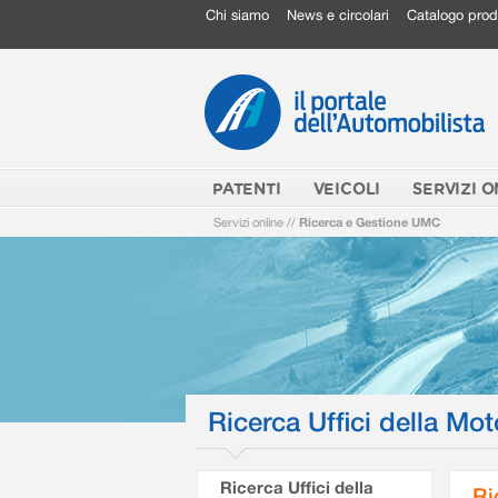
Chi siamo
News e circolari
Catalogo prod
PATENTI
VEICOLI
SERVIZI O
Servizi online
//
Ricerca e Gestione UMC
Ricerca Uffici della Mot
Ricerca Uffici della
Ri