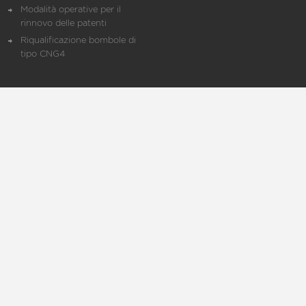
Modalità operative per il
rinnovo delle patenti
Riqualificazione bombole di
tipo CNG4