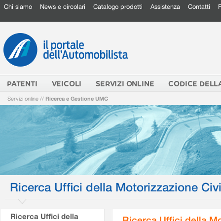
Chi siamo
News e circolari
Catalogo prodotti
Assistenza
Contatti
PATENTI
VEICOLI
SERVIZI ONLINE
CODICE DELL
Servizi online
//
Ricerca e Gestione UMC
Ricerca Uffici della Motorizzazione Civi
Ricerca Uffici della
Ricerca Uffici della M