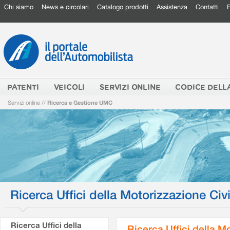
Chi siamo
News e circolari
Catalogo prodotti
Assistenza
Contatti
PATENTI
VEICOLI
SERVIZI ONLINE
CODICE DELL
Servizi online
//
Ricerca e Gestione UMC
Ricerca Uffici della Motorizzazione Civi
Ricerca Uffici della
Ricerca Uffici della M