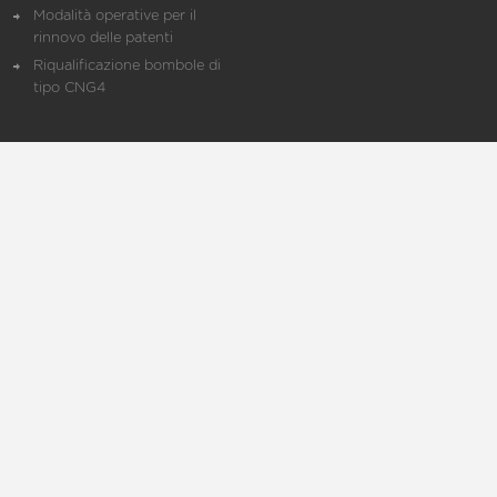
Modalità operative per il
rinnovo delle patenti
Riqualificazione bombole di
tipo CNG4