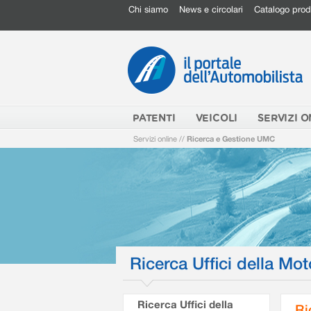
Chi siamo
News e circolari
Catalogo prod
PATENTI
VEICOLI
SERVIZI O
Servizi online
//
Ricerca e Gestione UMC
Ricerca Uffici della Mot
Ricerca Uffici della
Ri