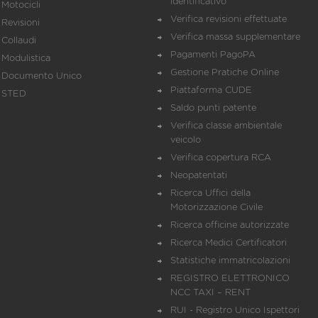
identificativo
Motocicli
Verifica revisioni effettuate
Revisioni
Verifica massa supplementare
Collaudi
Pagamenti PagoPA
Modulistica
Gestione Pratiche Online
Documento Unico
Piattaforma CUDE
STED
Saldo punti patente
Verifica classe ambientale
veicolo
Verifica copertura RCA
Neopatentati
Ricerca Uffici della
Motorizzazione Civile
Ricerca officine autorizzate
Ricerca Medici Certificatori
Statistiche immatricolazioni
REGISTRO ELETTRONICO
NCC TAXI – RENT
RUI - Registro Unico Ispettori