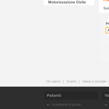
Motorizzazione Civile
Sel
Pr
Chi siamo
Eventi
News e circolari
Patenti
Ve
La patente di guida