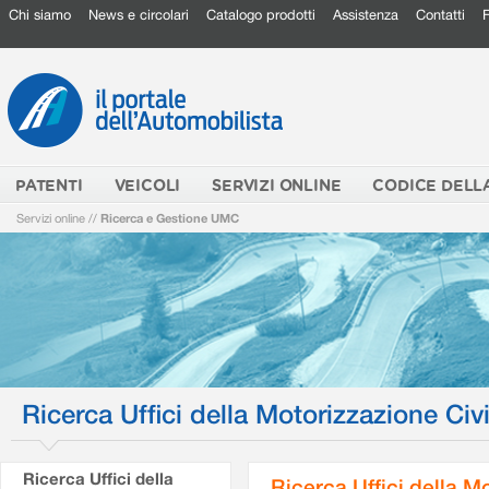
Chi siamo
News e circolari
Catalogo prodotti
Assistenza
Contatti
PATENTI
VEICOLI
SERVIZI ONLINE
CODICE DELL
Servizi online
//
Ricerca e Gestione UMC
Ricerca Uffici della Motorizzazione Civi
Ricerca Uffici della
Ricerca Uffici della M