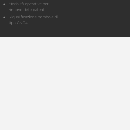
Modalità operative per il
rinnovo delle patenti
Riqualificazione bombole di
tipo CNG4