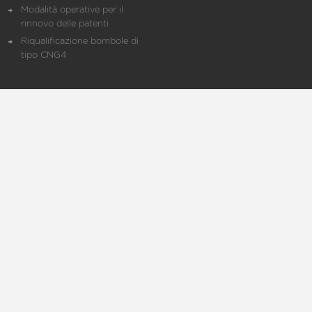
Modalità operative per il
rinnovo delle patenti
Riqualificazione bombole di
tipo CNG4