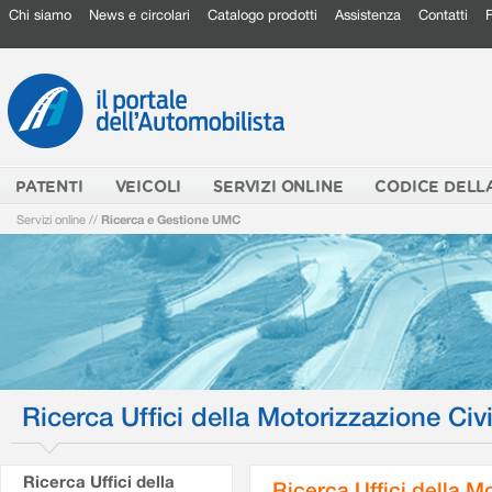
Chi siamo
News e circolari
Catalogo prodotti
Assistenza
Contatti
PATENTI
VEICOLI
SERVIZI ONLINE
CODICE DELL
Servizi online
//
Ricerca e Gestione UMC
Ricerca Uffici della Motorizzazione Civi
Ricerca Uffici della
Ricerca Uffici della M