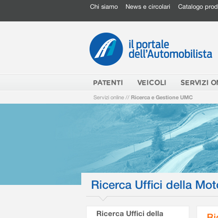
Chi siamo
News e circolari
Catalogo prod
PATENTI
VEICOLI
SERVIZI O
Servizi online
//
Ricerca e Gestione UMC
Ricerca Uffici della Mot
Ricerca Uffici della
Ri