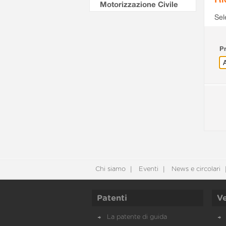
Motorizzazione Civile
Sel
Pr
Chi siamo
Eventi
News e circolari
Patenti
Ve
La patente di guida