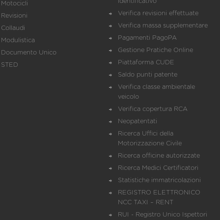
identificativo
Motocicli
Verifica revisioni effettuate
Revisioni
Verifica massa supplementare
Collaudi
Pagamenti PagoPA
Modulistica
Gestione Pratiche Online
Documento Unico
Piattaforma CUDE
STED
Saldo punti patente
Verifica classe ambientale
veicolo
Verifica copertura RCA
Neopatentati
Ricerca Uffici della
Motorizzazione Civile
Ricerca officine autorizzate
Ricerca Medici Certificatori
Statistiche immatricolazioni
REGISTRO ELETTRONICO
NCC TAXI – RENT
RUI - Registro Unico Ispettori