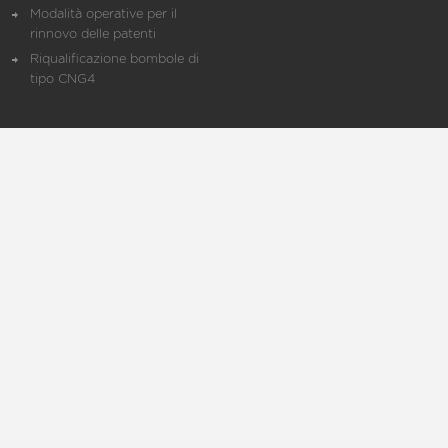
Modalità operative per il
rinnovo delle patenti
Riqualificazione bombole di
tipo CNG4