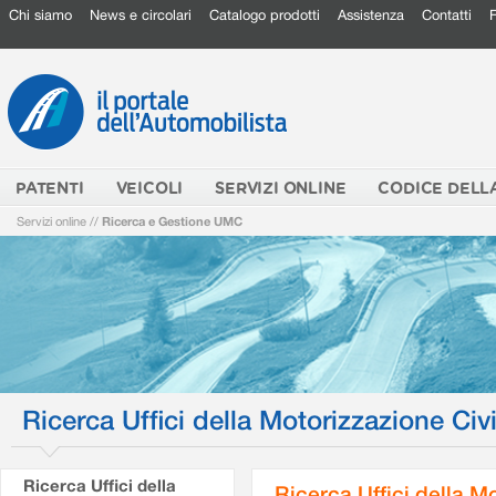
Chi siamo
News e circolari
Catalogo prodotti
Assistenza
Contatti
PATENTI
VEICOLI
SERVIZI ONLINE
CODICE DELL
Servizi online
//
Ricerca e Gestione UMC
Ricerca Uffici della Motorizzazione Civi
Ricerca Uffici della
Ricerca Uffici della M