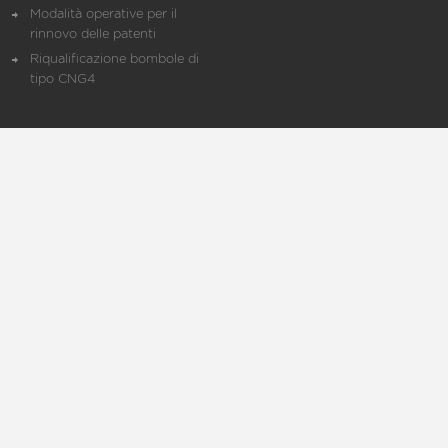
Modalità operative per il
rinnovo delle patenti
Riqualificazione bombole di
tipo CNG4