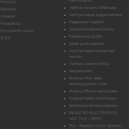
identificativo
Motocicli
Verifica revisioni effettuate
Revisioni
Verifica massa supplementare
Collaudi
Pagamenti PagoPA
Modulistica
Gestione Pratiche Online
Documento Unico
Piattaforma CUDE
STED
Saldo punti patente
Verifica classe ambientale
veicolo
Verifica copertura RCA
Neopatentati
Ricerca Uffici della
Motorizzazione Civile
Ricerca officine autorizzate
Ricerca Medici Certificatori
Statistiche immatricolazioni
REGISTRO ELETTRONICO
NCC TAXI – RENT
RUI - Registro Unico Ispettori