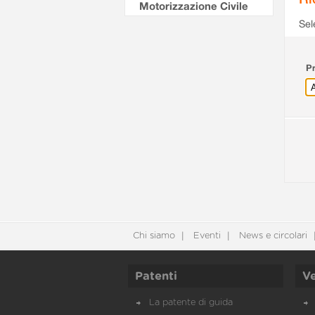
Motorizzazione Civile
Sel
Pr
Chi siamo
Eventi
News e circolari
Patenti
Ve
La patente di guida