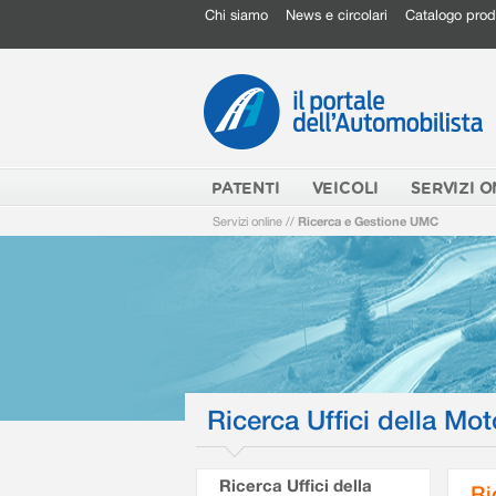
Chi siamo
News e circolari
Catalogo prod
PATENTI
VEICOLI
SERVIZI O
Servizi online
//
Ricerca e Gestione UMC
Ricerca Uffici della Mot
Ricerca Uffici della
Ri