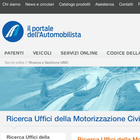
Chi siamo
News e circolari
Catalogo prodotti
Assistenza
Contatti
PATENTI
VEICOLI
SERVIZI ONLINE
CODICE DELL
Servizi online
//
Ricerca e Gestione UMC
Ricerca Uffici della Motorizzazione Civi
Ricerca Uffici della
Ricerca Uffici della M