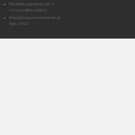
Modalità operative per il
rinnovo delle patenti
Riqualificazione bombole di
tipo CNG4