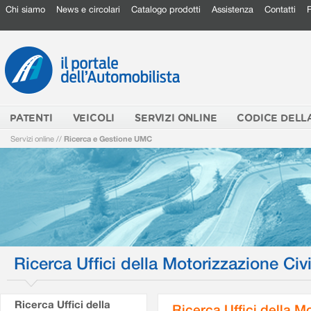
Chi siamo
News e circolari
Catalogo prodotti
Assistenza
Contatti
PATENTI
VEICOLI
SERVIZI ONLINE
CODICE DELL
Servizi online
//
Ricerca e Gestione UMC
Ricerca Uffici della Motorizzazione Civi
Ricerca Uffici della
Ricerca Uffici della M