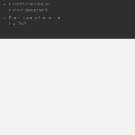
Modalità operative per il
rinnovo delle patenti
Riqualificazione bombole di
tipo CNG4