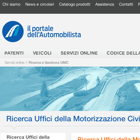
Chi siamo
News e circolari
Catalogo prodotti
Assistenza
Contatti
PATENTI
VEICOLI
SERVIZI ONLINE
CODICE DELL
Servizi online
//
Ricerca e Gestione UMC
Ricerca Uffici della Motorizzazione Civi
Ricerca Uffici della
Ricerca Uffici della M