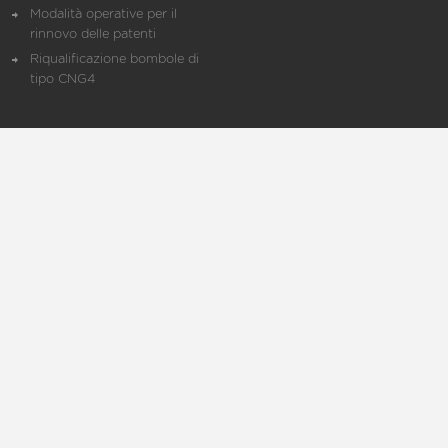
Modalità operative per il
rinnovo delle patenti
Riqualificazione bombole di
tipo CNG4