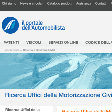
Chi siamo
News e circolari
Catalogo prodotti
Assistenza
Contatti
PATENTI
VEICOLI
SERVIZI ONLINE
CODICE DELL
Servizi online
//
Ricerca e Gestione UMC
Ricerca Uffici della Motorizzazione Civi
Ricerca Uffici della
Ricerca Uffici della M