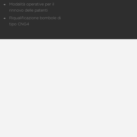
Modalità operative per il
rinnovo delle patenti
Riqualificazione bombole di
tipo CNG4