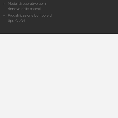
Modalità operative per il
rinnovo delle patenti
Riqualificazione bombole di
tipo CNG4