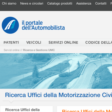
Chi siamo
News e circolari
Catalogo prodotti
Assistenza
Contatti
PATENTI
VEICOLI
SERVIZI ONLINE
CODICE DELL
Servizi online
//
Ricerca e Gestione UMC
Ricerca Uffici della Motorizzazione Civi
Ricerca Uffici della
Ricerca Uffici della M