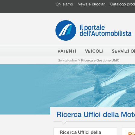
Chi siamo
News e circolari
Catalogo prod
PATENTI
VEICOLI
SERVIZI O
Servizi online
//
Ricerca e Gestione UMC
Ricerca Uffici della Mot
Ricerca Uffici della
Ri