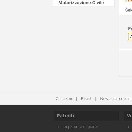
Motorizzazione Civile
Sel
Pr
Chi siamo
Eventi
News e circolari
Patenti
Ve
La patente di guida