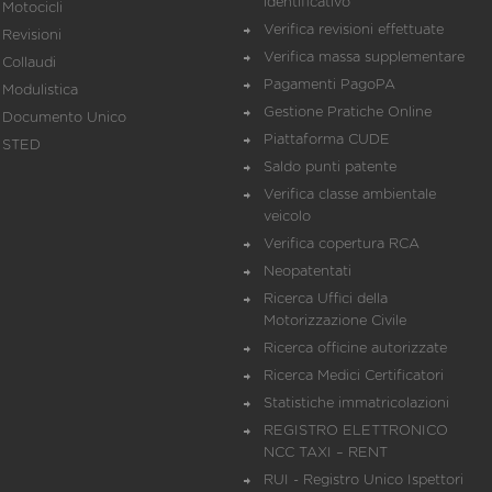
identificativo
Motocicli
Verifica revisioni effettuate
Revisioni
Verifica massa supplementare
Collaudi
Pagamenti PagoPA
Modulistica
Gestione Pratiche Online
Documento Unico
Piattaforma CUDE
STED
Saldo punti patente
Verifica classe ambientale
veicolo
Verifica copertura RCA
Neopatentati
Ricerca Uffici della
Motorizzazione Civile
Ricerca officine autorizzate
Ricerca Medici Certificatori
Statistiche immatricolazioni
REGISTRO ELETTRONICO
NCC TAXI – RENT
RUI - Registro Unico Ispettori