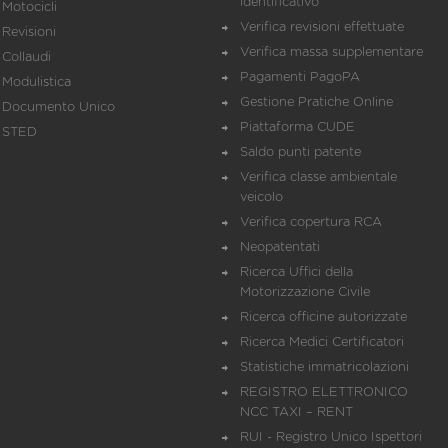
identificativo
Motocicli
Verifica revisioni effettuate
Revisioni
Verifica massa supplementare
Collaudi
Pagamenti PagoPA
Modulistica
Gestione Pratiche Online
Documento Unico
Piattaforma CUDE
STED
Saldo punti patente
Verifica classe ambientale
veicolo
Verifica copertura RCA
Neopatentati
Ricerca Uffici della
Motorizzazione Civile
Ricerca officine autorizzate
Ricerca Medici Certificatori
Statistiche immatricolazioni
REGISTRO ELETTRONICO
NCC TAXI – RENT
RUI - Registro Unico Ispettori