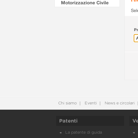
Motorizzazione Civile
Sel
Pr
Chi siamo
Eventi
News e circolari
Patenti
Ve
La patente di guida