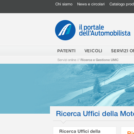
Chi siamo
News e circolari
Catalogo prod
PATENTI
VEICOLI
SERVIZI O
Servizi online
//
Ricerca e Gestione UMC
Ricerca Uffici della Mot
Ricerca Uffici della
Ri