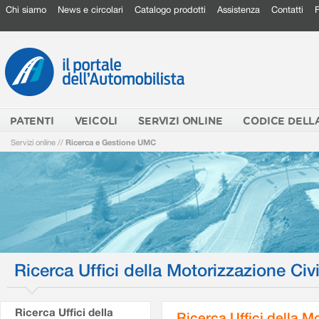
Chi siamo
News e circolari
Catalogo prodotti
Assistenza
Contatti
PATENTI
VEICOLI
SERVIZI ONLINE
CODICE DELL
Servizi online
//
Ricerca e Gestione UMC
Ricerca Uffici della Motorizzazione Civi
Ricerca Uffici della
Ricerca Uffici della M