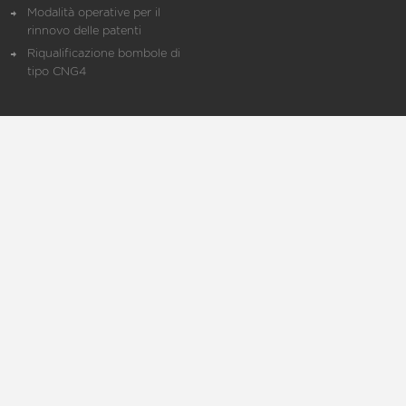
Modalità operative per il
rinnovo delle patenti
Riqualificazione bombole di
tipo CNG4