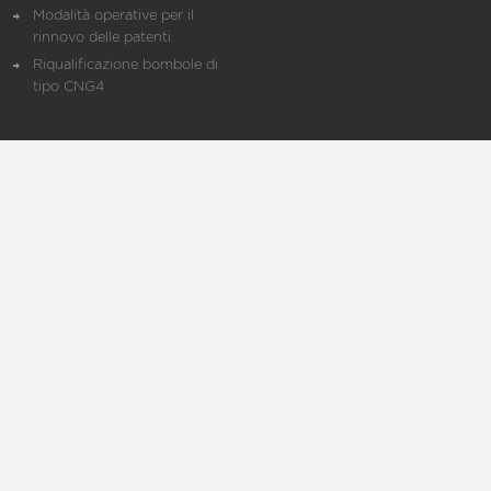
Modalità operative per il
rinnovo delle patenti
Riqualificazione bombole di
tipo CNG4