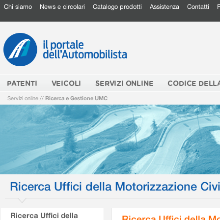
Chi siamo
News e circolari
Catalogo prodotti
Assistenza
Contatti
PATENTI
VEICOLI
SERVIZI ONLINE
CODICE DELL
Servizi online
//
Ricerca e Gestione UMC
Ricerca Uffici della Motorizzazione Civi
Ricerca Uffici della
Ricerca Uffici della M