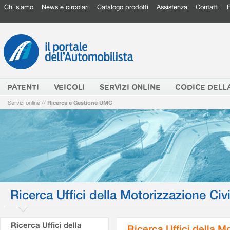
Chi siamo
News e circolari
Catalogo prodotti
Assistenza
Contatti
PATENTI
VEICOLI
SERVIZI ONLINE
CODICE DELL
Servizi online
//
Ricerca e Gestione UMC
Ricerca Uffici della Motorizzazione Civi
Ricerca Uffici della
Ricerca Uffici della M