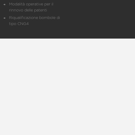
Modalità operative per il
rinnovo delle patenti
Riqualificazione bombole di
tipo CNG4