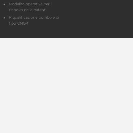
Modalità operative per il
rinnovo delle patenti
Riqualificazione bombole di
tipo CNG4