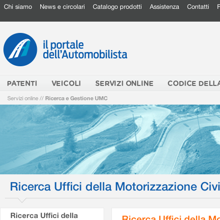
Chi siamo
News e circolari
Catalogo prodotti
Assistenza
Contatti
PATENTI
VEICOLI
SERVIZI ONLINE
CODICE DELL
Servizi online
//
Ricerca e Gestione UMC
Ricerca Uffici della Motorizzazione Civi
Ricerca Uffici della
Ricerca Uffici della M