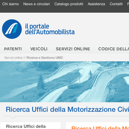
Chi siamo
News e circolari
Catalogo prodotti
Assistenza
Contatti
PATENTI
VEICOLI
SERVIZI ONLINE
CODICE DELL
Servizi online
//
Ricerca e Gestione UMC
Ricerca Uffici della Motorizzazione Civi
Ricerca Uffici della
Ricerca Uffici della M