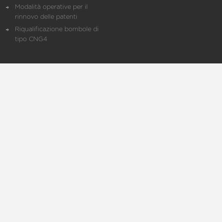
Modalità operative per il
rinnovo delle patenti
Riqualificazione bombole di
tipo CNG4