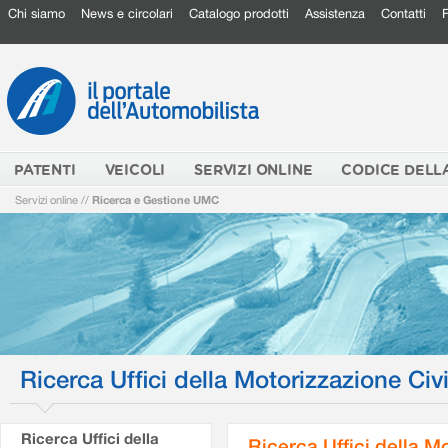
Chi siamo
News e circolari
Catalogo prodotti
Assistenza
Contatti
PATENTI
VEICOLI
SERVIZI ONLINE
CODICE DELL
Servizi online
//
Ricerca e Gestione UMC
Ricerca Uffici della Motorizzazione Civi
Ricerca Uffici della
Ricerca Uffici della M