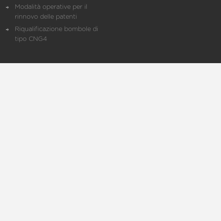
Modalità operative per il
rinnovo delle patenti
Riqualificazione bombole di
tipo CNG4