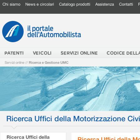
Chi siamo
News e circolari
Catalogo prodotti
Assistenza
Contatti
PATENTI
VEICOLI
SERVIZI ONLINE
CODICE DELL
Servizi online
//
Ricerca e Gestione UMC
Ricerca Uffici della Motorizzazione Civi
Ricerca Uffici della
Ricerca Uffici della M