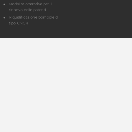
Modalità operative per il
rinnovo delle patenti
Riqualificazione bombole di
tipo CNG4