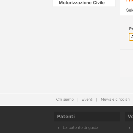
Motorizzazione Civile
Sel
Pr
Chi siamo
Eventi
News e circolari
Patenti
Ve
La patente di guida