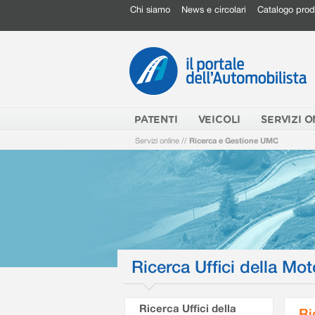
Chi siamo
News e circolari
Catalogo prod
PATENTI
VEICOLI
SERVIZI O
Servizi online
//
Ricerca e Gestione UMC
Ricerca Uffici della Mot
Ricerca Uffici della
Ri