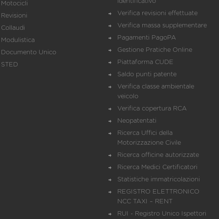
identificativo
Motocicli
Verifica revisioni effettuate
Revisioni
Verifica massa supplementare
Collaudi
Pagamenti PagoPA
Modulistica
Gestione Pratiche Online
Documento Unico
Piattaforma CUDE
STED
Saldo punti patente
Verifica classe ambientale
veicolo
Verifica copertura RCA
Neopatentati
Ricerca Uffici della
Motorizzazione Civile
Ricerca officine autorizzate
Ricerca Medici Certificatori
Statistiche immatricolazioni
REGISTRO ELETTRONICO
NCC TAXI – RENT
RUI - Registro Unico Ispettori