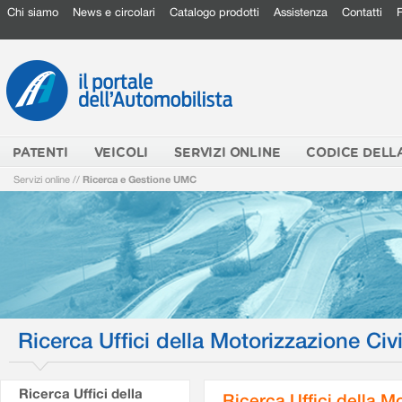
Chi siamo
News e circolari
Catalogo prodotti
Assistenza
Contatti
PATENTI
VEICOLI
SERVIZI ONLINE
CODICE DELL
Servizi online
//
Ricerca e Gestione UMC
Ricerca Uffici della Motorizzazione Civi
Ricerca Uffici della
Ricerca Uffici della M