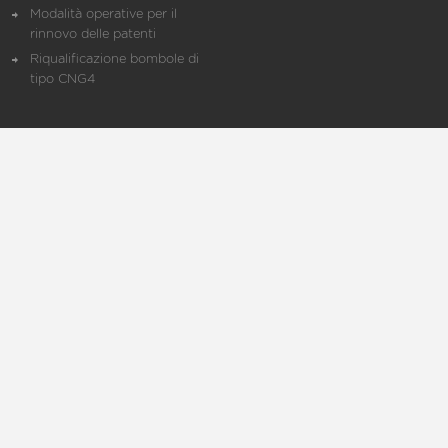
Modalità operative per il
rinnovo delle patenti
Riqualificazione bombole di
tipo CNG4