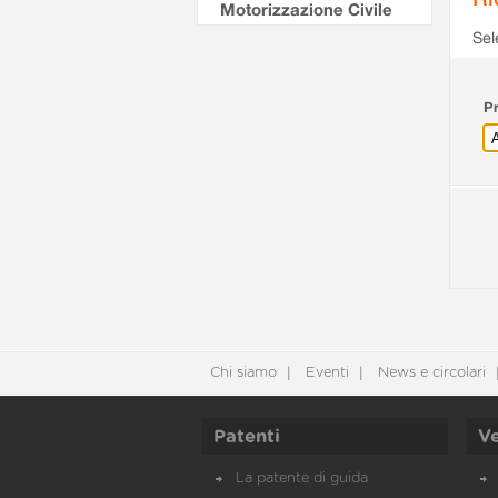
Motorizzazione Civile
Sel
Pr
Chi siamo
Eventi
News e circolari
Patenti
Ve
La patente di guida