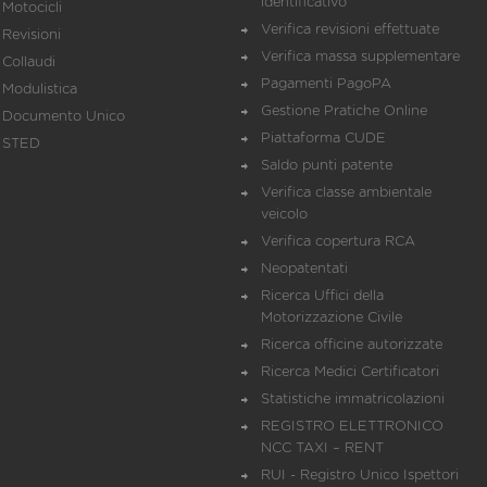
identificativo
Motocicli
Verifica revisioni effettuate
Revisioni
Verifica massa supplementare
Collaudi
Pagamenti PagoPA
Modulistica
Gestione Pratiche Online
Documento Unico
Piattaforma CUDE
STED
Saldo punti patente
Verifica classe ambientale
veicolo
Verifica copertura RCA
Neopatentati
Ricerca Uffici della
Motorizzazione Civile
Ricerca officine autorizzate
Ricerca Medici Certificatori
Statistiche immatricolazioni
REGISTRO ELETTRONICO
NCC TAXI – RENT
RUI - Registro Unico Ispettori