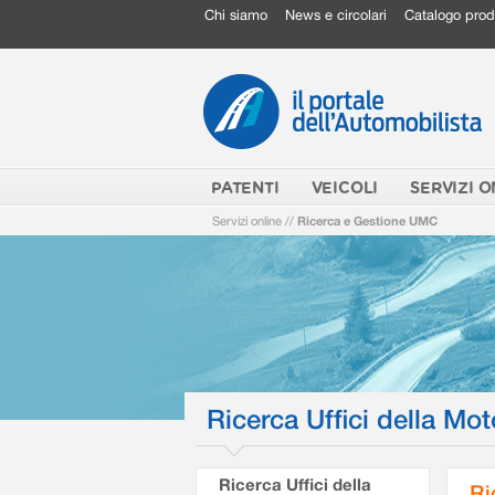
Chi siamo
News e circolari
Catalogo prod
PATENTI
VEICOLI
SERVIZI O
Servizi online
//
Ricerca e Gestione UMC
Ricerca Uffici della Mot
Ricerca Uffici della
Ri