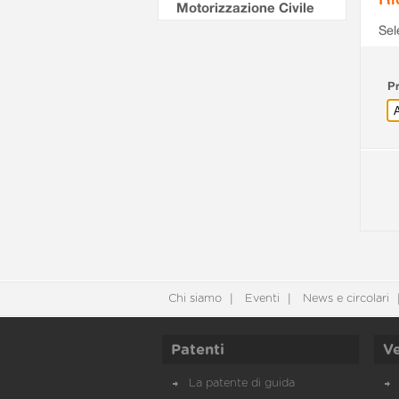
Motorizzazione Civile
Sel
Pr
Chi siamo
Eventi
News e circolari
Patenti
Ve
La patente di guida