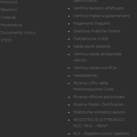
identificativo
Motocicli
Verifica revisioni effettuate
Revisioni
Verifica massa supplementare
Collaudi
Pagamenti PagoPA
Modulistica
Gestione Pratiche Online
Documento Unico
Piattaforma CUDE
STED
Saldo punti patente
Verifica classe ambientale
veicolo
Verifica copertura RCA
Neopatentati
Ricerca Uffici della
Motorizzazione Civile
Ricerca officine autorizzate
Ricerca Medici Certificatori
Statistiche immatricolazioni
REGISTRO ELETTRONICO
NCC TAXI – RENT
RUI - Registro Unico Ispettori