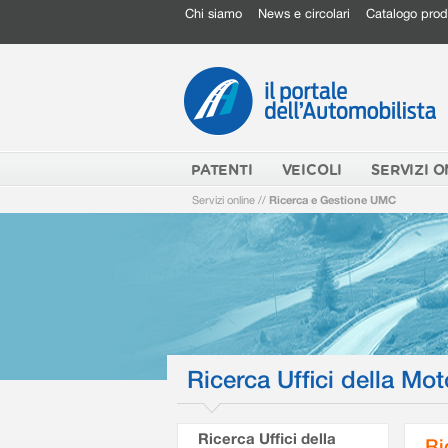
Chi siamo
News e circolari
Catalogo prod
PATENTI
VEICOLI
SERVIZI O
Servizi online
//
Ricerca e Gestione UMC
Ricerca Uffici della Mot
Ricerca Uffici della
Ri