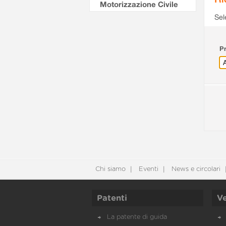
Motorizzazione Civile
Sel
Pr
Chi siamo
Eventi
News e circolari
Patenti
Ve
La patente di guida