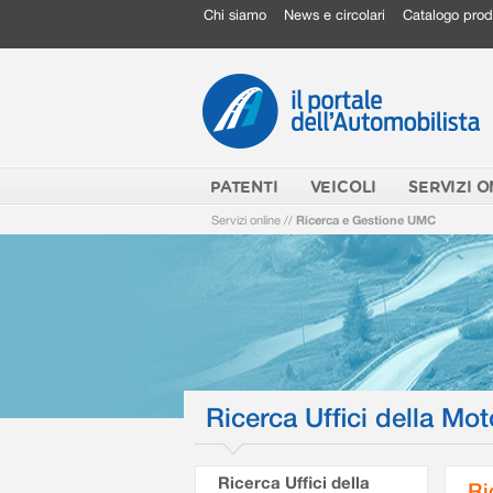
Chi siamo
News e circolari
Catalogo prod
PATENTI
VEICOLI
SERVIZI O
Servizi online
//
Ricerca e Gestione UMC
Ricerca Uffici della Mot
Ricerca Uffici della
Ri