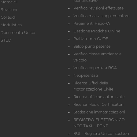
identificativo
Motocicli
Verifica revisioni effettuate
Revisioni
Verifica massa supplementare
Collaudi
Pagamenti PagoPA
Modulistica
Gestione Pratiche Online
Documento Unico
Piattaforma CUDE
STED
Saldo punti patente
Verifica classe ambientale
veicolo
Verifica copertura RCA
Neopatentati
Ricerca Uffici della
Motorizzazione Civile
Ricerca officine autorizzate
Ricerca Medici Certificatori
Statistiche immatricolazioni
REGISTRO ELETTRONICO
NCC TAXI – RENT
RUI - Registro Unico Ispettori