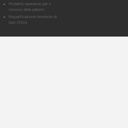
Modalità operative per il
rinnovo delle patenti
Riqualificazione bombole di
tipo CNG4