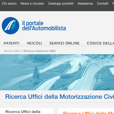
Chi siamo
News e circolari
Catalogo prodotti
Assistenza
Contatti
PATENTI
VEICOLI
SERVIZI ONLINE
CODICE DELL
Servizi online
//
Ricerca e Gestione UMC
Ricerca Uffici della Motorizzazione Civi
Ricerca Uffici della
Ricerca Uffici della M