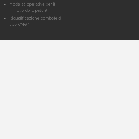
Modalità operative per il
rinnovo delle patenti
Riqualificazione bombole di
tipo CNG4