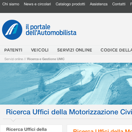
Chi siamo
News e circolari
Catalogo prodotti
Assistenza
Contatti
PATENTI
VEICOLI
SERVIZI ONLINE
CODICE DELL
Servizi online
//
Ricerca e Gestione UMC
Ricerca Uffici della Motorizzazione Civi
Ricerca Uffici della
Ricerca Uffici della M