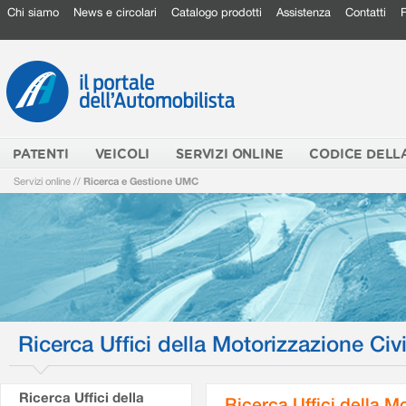
Chi siamo
News e circolari
Catalogo prodotti
Assistenza
Contatti
PATENTI
VEICOLI
SERVIZI ONLINE
CODICE DELL
Servizi online
//
Ricerca e Gestione UMC
Ricerca Uffici della Motorizzazione Civi
Ricerca Uffici della
Ricerca Uffici della M