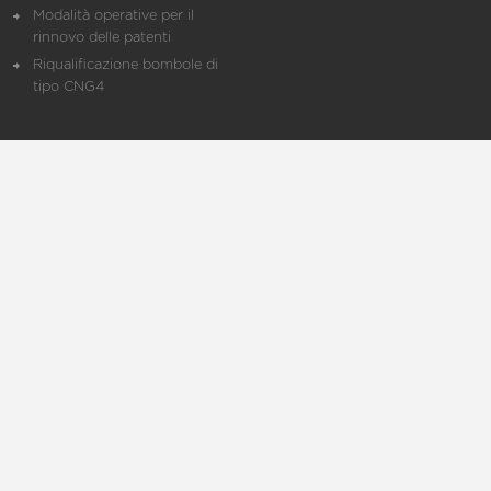
Modalità operative per il
rinnovo delle patenti
Riqualificazione bombole di
tipo CNG4