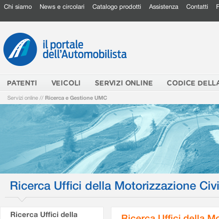
Chi siamo
News e circolari
Catalogo prodotti
Assistenza
Contatti
PATENTI
VEICOLI
SERVIZI ONLINE
CODICE DELL
Servizi online
//
Ricerca e Gestione UMC
Ricerca Uffici della Motorizzazione Civi
Ricerca Uffici della
Ricerca Uffici della M