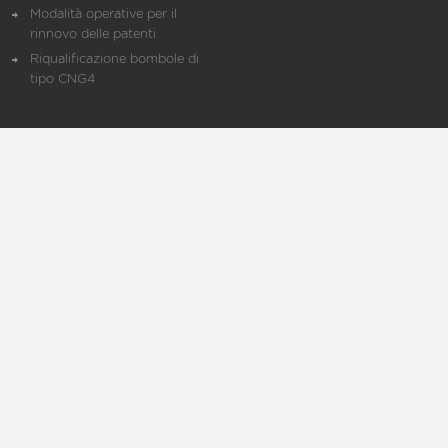
Modalità operative per il
rinnovo delle patenti
Riqualificazione bombole di
tipo CNG4