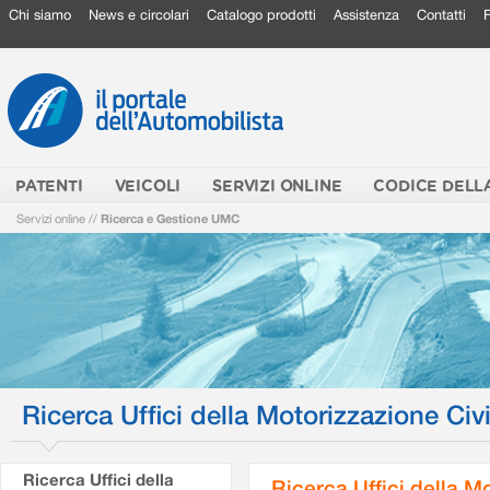
Chi siamo
News e circolari
Catalogo prodotti
Assistenza
Contatti
PATENTI
VEICOLI
SERVIZI ONLINE
CODICE DELL
Servizi online
//
Ricerca e Gestione UMC
Ricerca Uffici della Motorizzazione Civi
Ricerca Uffici della
Ricerca Uffici della M