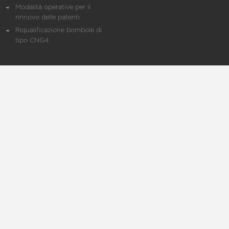
Modalità operative per il
rinnovo delle patenti
Riqualificazione bombole di
tipo CNG4