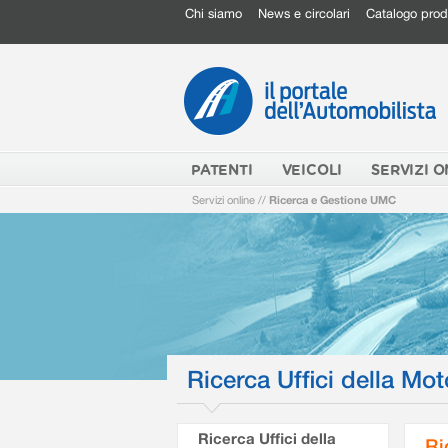
Chi siamo
News e circolari
Catalogo prod
PATENTI
VEICOLI
SERVIZI O
Servizi online
//
Ricerca e Gestione UMC
Ricerca Uffici della Mot
Ricerca Uffici della
Ri