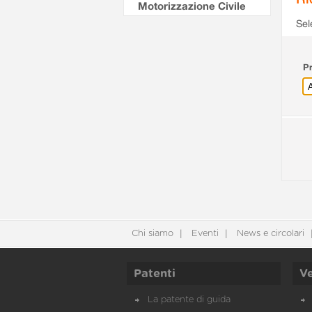
Motorizzazione Civile
Sel
Pr
Chi siamo
Eventi
News e circolari
Patenti
Ve
La patente di guida