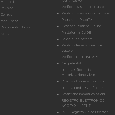
identificativo
Motocicli
Verifica revisioni effettuate
Revisioni
Verifica massa supplementare
Collaudi
Pagamenti PagoPA
Modulistica
Gestione Pratiche Online
Documento Unico
Piattaforma CUDE
STED
Saldo punti patente
Verifica classe ambientale
veicolo
Verifica copertura RCA
Neopatentati
Ricerca Uffici della
Motorizzazione Civile
Ricerca officine autorizzate
Ricerca Medici Certificatori
Statistiche immatricolazioni
REGISTRO ELETTRONICO
NCC TAXI – RENT
RUI - Registro Unico Ispettori