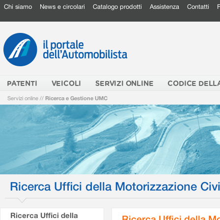
Chi siamo
News e circolari
Catalogo prodotti
Assistenza
Contatti
PATENTI
VEICOLI
SERVIZI ONLINE
CODICE DELL
Servizi online
//
Ricerca e Gestione UMC
Ricerca Uffici della Motorizzazione Civi
Ricerca Uffici della
Ricerca Uffici della M