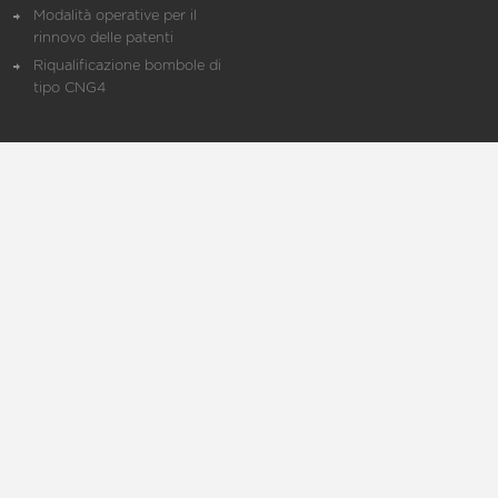
Modalità operative per il
rinnovo delle patenti
Riqualificazione bombole di
tipo CNG4