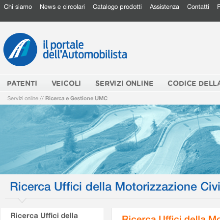
Chi siamo
News e circolari
Catalogo prodotti
Assistenza
Contatti
PATENTI
VEICOLI
SERVIZI ONLINE
CODICE DELL
Servizi online
//
Ricerca e Gestione UMC
Ricerca Uffici della Motorizzazione Civi
Ricerca Uffici della
Ricerca Uffici della M