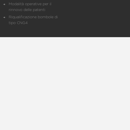
Modalità operative per il
rinnovo delle patenti
Riqualificazione bombole di
tipo CNG4