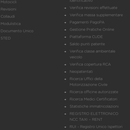
identificativo
Motocicli
Verifica revisioni effettuate
Revisioni
Verifica massa supplementare
Collaudi
Pagamenti PagoPA
Modulistica
Gestione Pratiche Online
Documento Unico
Piattaforma CUDE
STED
Saldo punti patente
Verifica classe ambientale
veicolo
Verifica copertura RCA
Neopatentati
Ricerca Uffici della
Motorizzazione Civile
Ricerca officine autorizzate
Ricerca Medici Certificatori
Statistiche immatricolazioni
REGISTRO ELETTRONICO
NCC TAXI – RENT
RUI - Registro Unico Ispettori