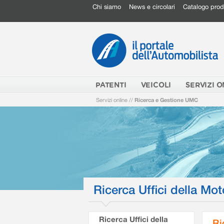
Chi siamo
News e circolari
Catalogo prod
PATENTI
VEICOLI
SERVIZI O
Servizi online
//
Ricerca e Gestione UMC
Ricerca Uffici della Mot
Ricerca Uffici della
Ri