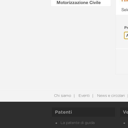
Motorizzazione Civile
Sel
Pr
Chi siamo
Eventi
News e circolari
Patenti
Ve
La patente di guida